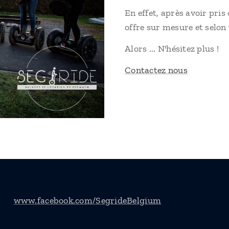
En effet, après avoir pri
offre sur mesure et selon 
Alors ... N'hésitez plus !
Contactez nous
www.facebook.com/SegrideBelgium